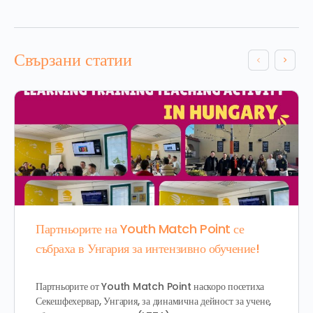
Свързани статии
Партньорите на Youth Match Point се
събраха в Унгария за интензивно обучение!
Партньорите от Youth Match Point наскоро посетиха
Секешфехервар, Унгария, за динамична дейност за учене,