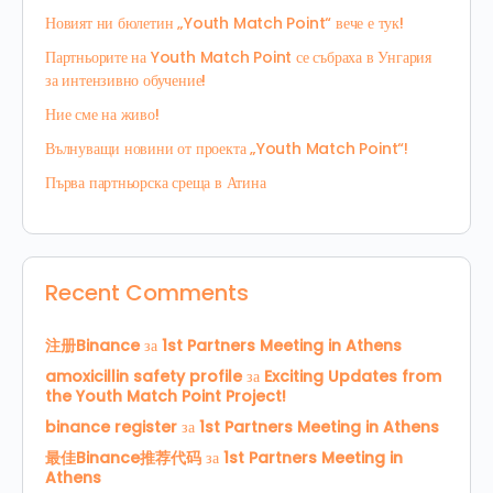
Новият ни бюлетин „Youth Match Point“ вече е тук!
Партньорите на Youth Match Point се събраха в Унгария
за интензивно обучение!
Ние сме на живо!
Вълнуващи новини от проекта „Youth Match Point“!
Първа партньорска среща в Атина
Recent Comments
注册Binance
за
1st Partners Meeting in Athens
amoxicillin safety profile
за
Exciting Updates from
the Youth Match Point Project!
binance register
за
1st Partners Meeting in Athens
最佳Binance推荐代码
за
1st Partners Meeting in
Athens